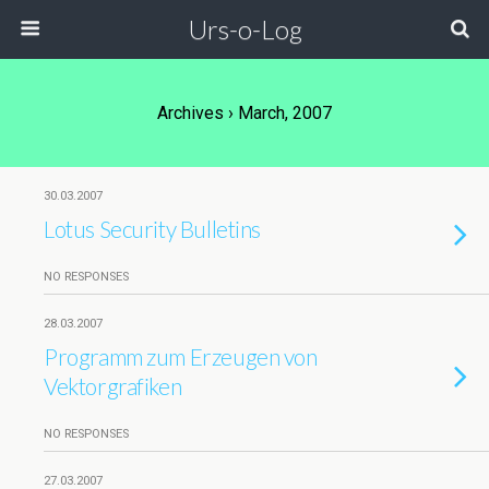
Urs-o-Log
Archives › March, 2007
30.03.2007
Lotus Security Bulletins
NO RESPONSES
28.03.2007
Programm zum Erzeugen von
Vektorgrafiken
NO RESPONSES
27.03.2007