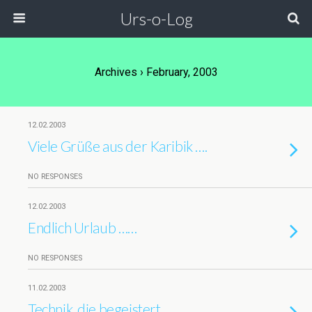
Urs-o-Log
Archives › February, 2003
12.02.2003
Viele Grüße aus der Karibik ….
NO RESPONSES
12.02.2003
Endlich Urlaub ……
NO RESPONSES
11.02.2003
Technik, die begeistert …