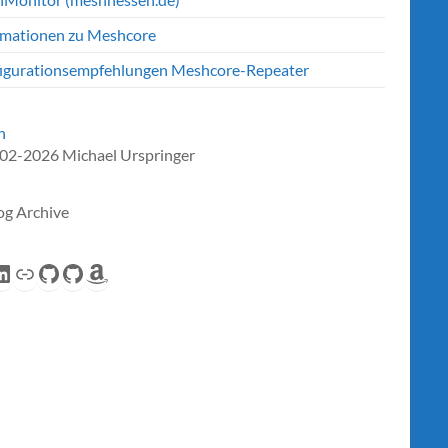
rmationen zu Meshcore
igurationsempfehlungen Meshcore-Repeater
n
02-2026 Michael Urspringer
og Archive
eed
inkedIn
Link
GitHub
GitHub
Amazon