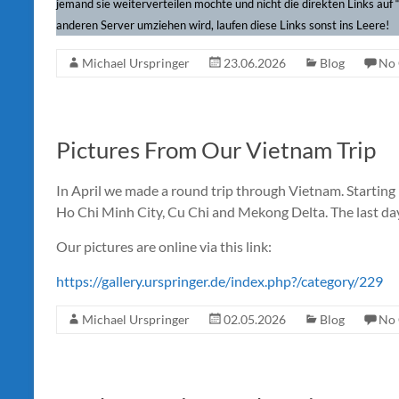
jemand sie weiterverteilen möchte und nicht die direkten Links auf “
anderen Server umziehen wird, laufen diese Links sonst ins Leere!
Michael Urspringer
23.06.2026
Blog
No
Pictures From Our Vietnam Trip
In April we made a round trip through Vietnam. Starting
Ho Chi Minh City, Cu Chi and Mekong Delta. The last day
Our pictures are online via this link:
https://gallery.urspringer.de/index.php?/category/229
Michael Urspringer
02.05.2026
Blog
No