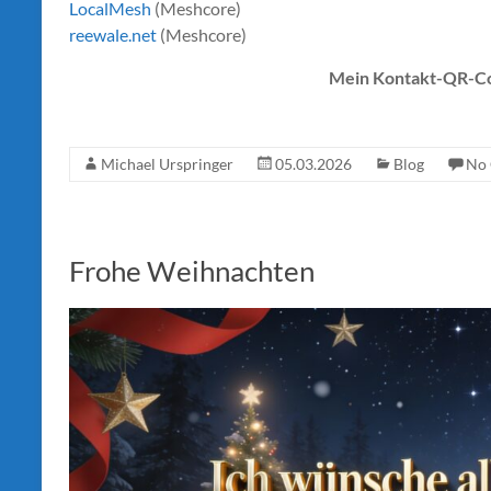
LocalMesh
(Meshcore)
reewale.net
(Meshcore)
Mein Kontakt-QR-Co
Michael Urspringer
05.03.2026
Blog
No
Frohe Weihnachten