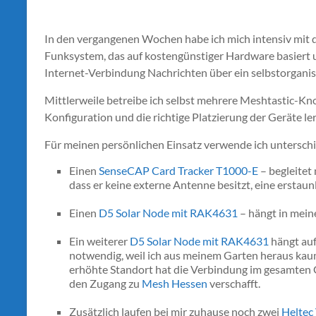
In den vergangenen Wochen habe ich mich intensiv mi
Funksystem, das auf kostengünstiger Hardware basiert 
Internet-Verbindung Nachrichten über ein selbstorgan
Mittlerweile betreibe ich selbst mehrere Meshtastic-K
Konfiguration und die richtige Platzierung der Geräte le
Für meinen persönlichen Einsatz verwende ich untersch
Einen
SenseCAP Card Tracker T1000-E
– begleitet
dass er keine externe Antenne besitzt, eine erstau
Einen
D5 Solar Node mit RAK4631
– hängt in mein
Ein weiterer
D5 Solar Node mit RAK4631
hängt auf
notwendig, weil ich aus meinem Garten heraus ka
erhöhte Standort hat die Verbindung im gesamten G
den Zugang zu
Mesh Hessen
verschafft.
Zusätzlich laufen bei mir zuhause noch zwei
Heltec