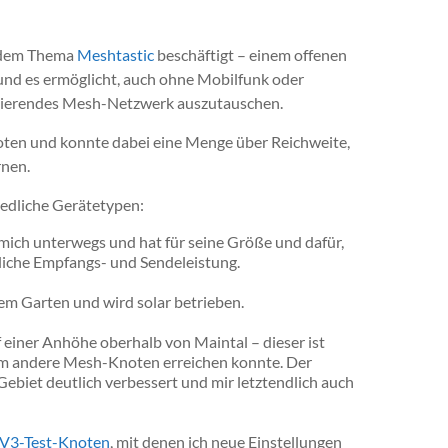
t dem Thema
Meshtastic
beschäftigt – einem offenen
und es ermöglicht, auch ohne Mobilfunk oder
isierendes Mesh-Netzwerk auszutauschen.
noten und konnte dabei eine Menge über Reichweite,
rnen.
iedliche Gerätetypen:
 mich unterwegs und hat für seine Größe und dafür,
nliche Empfangs- und Sendeleistung.
em Garten und wird solar betrieben.
 einer Anhöhe oberhalb von Maintal – dieser ist
um andere Mesh-Knoten erreichen konnte. Der
ebiet deutlich verbessert und mir letztendlich auch
 V3-Test-Knoten
, mit denen ich neue Einstellungen