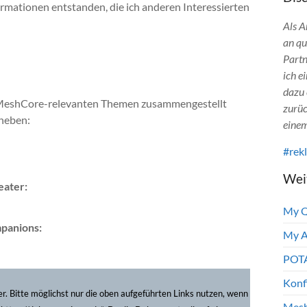
ormationen entstanden, die ich anderen Interessierten
Als A
an qu
Partn
ich e
dazu 
n MeshCore-relevanten Themen zusammengestellt
zurüc
heben:
einem
#rek
Wei
eater:
My 
panions:
My A
POTA
Konf
ter. Bitte möglichst nur die oben aufgeführten Links nutzen, wenn
Mesh