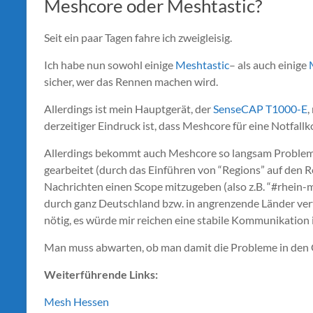
Meshcore oder Meshtastic?
Seit ein paar Tagen fahre ich zweigleisig.
Ich habe nun sowohl einige
Meshtastic
– als auch einige
sicher, wer das Rennen machen wird.
Allerdings ist mein Hauptgerät, der
SenseCAP T1000-E
,
derzeitiger Eindruck ist, dass Meshcore für eine Notfall
Allerdings bekommt auch Meshcore so langsam Probleme
gearbeitet (durch das Einführen von “Regions” auf den
Nachrichten einen Scope mitzugeben (also z.B. “#rhein-m
durch ganz Deutschland bzw. in angrenzende Länder verte
nötig, es würde mir reichen eine stabile Kommunikation 
Man muss abwarten, ob man damit die Probleme in den 
Weiterführende Links:
Mesh Hessen