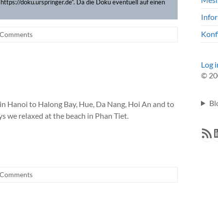
https://doku.urspringer.de”. Da die Doku eventuell auf einen
Info
Konf
 Comments
Log i
© 20
Bl
 in Hanoi to Halong Bay, Hue, Da Nang, Hoi An and to
s we relaxed at the beach in Phan Tiet.
RSS F
L
 Comments