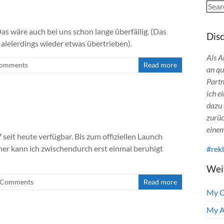
Sear
as wäre auch bei uns schon lange überfällig. (Das
Dis
alelerdings wieder etwas übertrieben).
Als A
Comments
Read more
an qu
Partn
ich e
dazu 
zurüc
einem
seit heute verfügbar. Bis zum offiziellen Launch
daher kann ich zwischendurch erst einmal beruhigt
#rek
Wei
 Comments
Read more
My 
My A