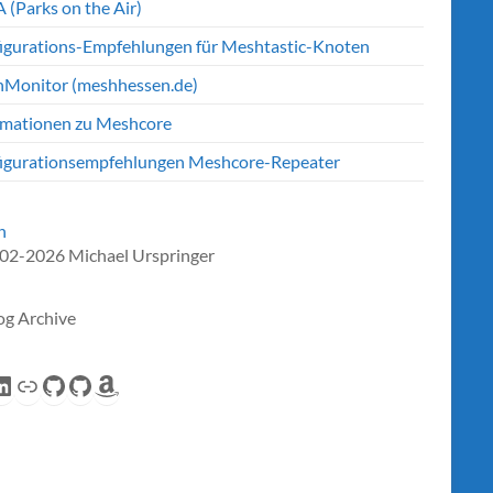
 (Parks on the Air)
igurations-Empfehlungen für Meshtastic-Knoten
Monitor (meshhessen.de)
rmationen zu Meshcore
igurationsempfehlungen Meshcore-Repeater
n
02-2026 Michael Urspringer
og Archive
eed
inkedIn
Link
GitHub
GitHub
Amazon