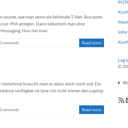
POTA
Konf
en wurde, wie man denn die fehlende T-Net-Box beim
Mesh
 Arcor-PIA anlegen. Dann bekommt man eine
 Messaging. Nun hat man
Info
Konf
 Comments
Read more
Log i
© 20
Bl
er manchmal braucht man es dann doch noch mal. Da
eckdose verfügbar ist bzw. ich nicht immer den Laptop
RSS F
L
 Comments
Read more