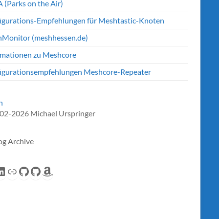
 (Parks on the Air)
igurations-Empfehlungen für Meshtastic-Knoten
Monitor (meshhessen.de)
rmationen zu Meshcore
igurationsempfehlungen Meshcore-Repeater
n
02-2026 Michael Urspringer
og Archive
eed
inkedIn
Link
GitHub
GitHub
Amazon