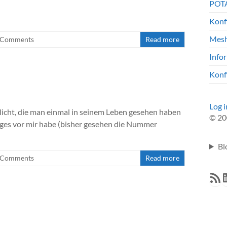
POTA
Konf
Mesh
 Comments
Read more
Info
Konf
Log i
licht, die man einmal in seinem Leben gesehen haben
© 20
iniges vor mir habe (bisher gesehen die Nummer
Bl
 Comments
Read more
RSS F
L