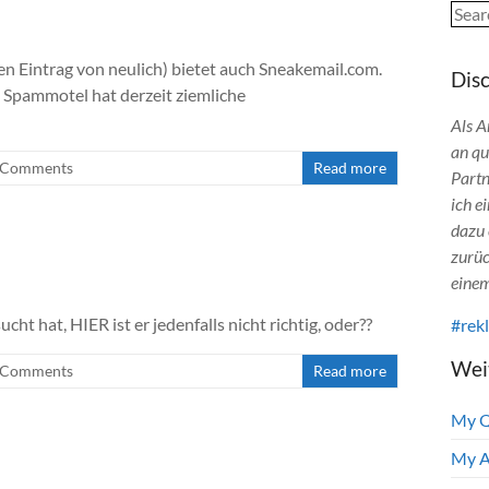
Sear
n Eintrag von neulich) bietet auch Sneakemail.com.
Dis
r. Spammotel hat derzeit ziemliche
Als A
an qu
 Comments
Read more
Partn
ich e
dazu 
zurüc
einem
 hat, HIER ist er jedenfalls nicht richtig, oder??
#rek
Wei
 Comments
Read more
My 
My A