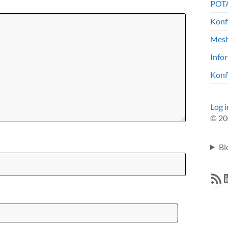
POTA
Konf
Mesh
Info
Konf
Log i
© 20
Bl
RSS F
L