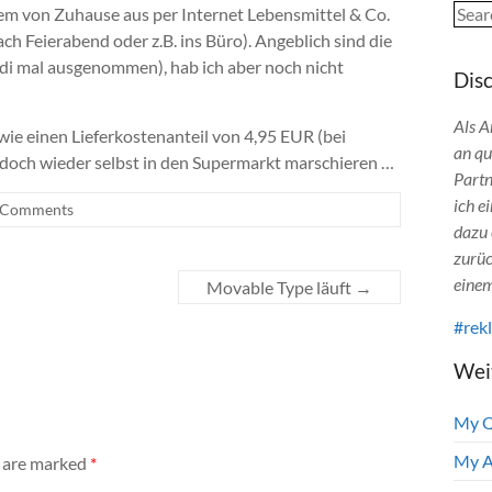
Sear
m von Zuhause aus per Internet Lebensmittel & Co.
h Feierabend oder z.B. ins Büro). Angeblich sind die
ldi mal ausgenommen), hab ich aber noch nicht
Dis
Als A
ie einen Lieferkostenanteil von 4,95 EUR (bei
an qu
h doch wieder selbst in den Supermarkt marschieren …
Partn
ich e
 Comments
dazu 
zurüc
einem
Movable Type läuft
→
#rek
Wei
My 
My A
s are marked
*