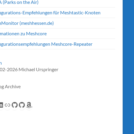
 (Parks on the Air)
igurations-Empfehlungen für Meshtastic-Knoten
Monitor (meshhessen.de)
rmationen zu Meshcore
igurationsempfehlungen Meshcore-Repeater
n
02-2026 Michael Urspringer
og Archive
eed
inkedIn
Link
GitHub
GitHub
Amazon