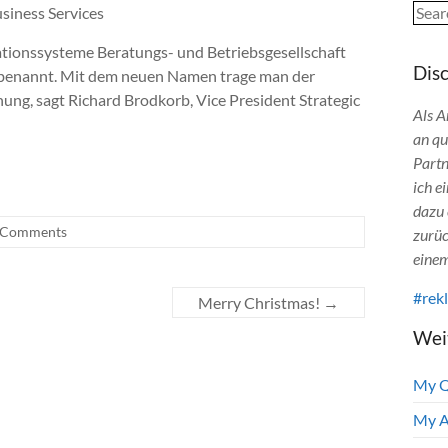
Sear
siness Services
ationssysteme Beratungs- und Betriebsgesellschaft
Dis
mbenannt. Mit dem neuen Namen trage man der
ung, sagt Richard Brodkorb, Vice President Strategic
Als A
an qu
Partn
ich e
dazu 
 Comments
zurüc
einem
#rek
Merry Christmas!
→
Wei
My 
My A