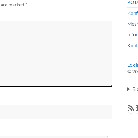
POTA
s are marked
*
Konf
Mesh
Info
Konf
Log i
© 20
Bl
RSS F
L