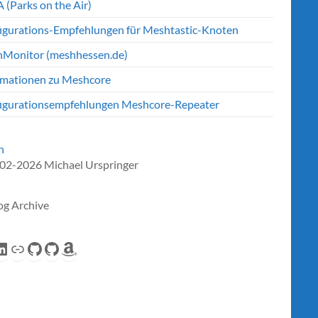
 (Parks on the Air)
igurations-Empfehlungen für Meshtastic-Knoten
Monitor (meshhessen.de)
rmationen zu Meshcore
igurationsempfehlungen Meshcore-Repeater
n
02-2026 Michael Urspringer
og Archive
eed
inkedIn
Link
GitHub
GitHub
Amazon