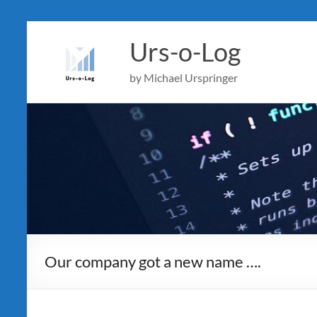
Skip
to
Urs-o-Log
content
by Michael Urspringer
Our company got a new name ….