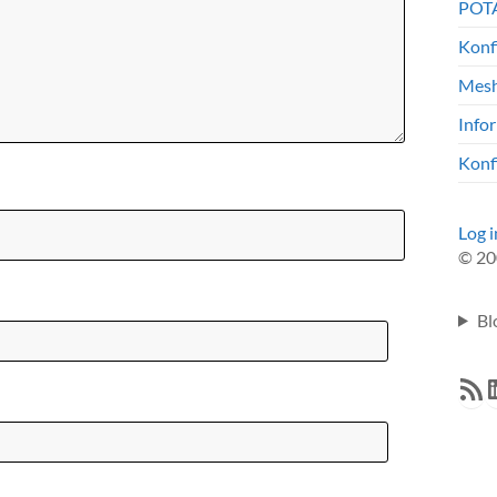
POTA
Konf
Mesh
Info
Konf
Log i
© 20
Bl
RSS F
L