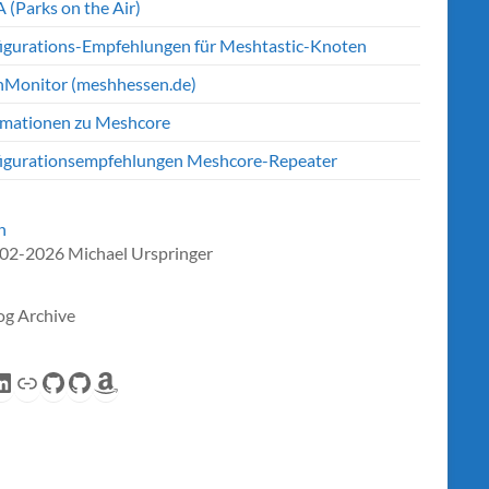
 (Parks on the Air)
igurations-Empfehlungen für Meshtastic-Knoten
Monitor (meshhessen.de)
rmationen zu Meshcore
igurationsempfehlungen Meshcore-Repeater
n
02-2026 Michael Urspringer
og Archive
eed
inkedIn
Link
GitHub
GitHub
Amazon