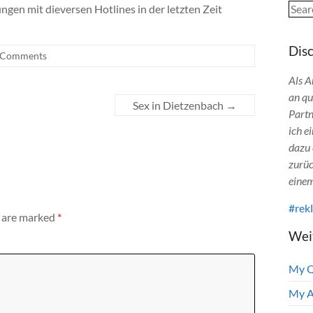
Sear
ngen mit dieversen Hotlines in der letzten Zeit
Dis
 Comments
Als A
an qu
Sex in Dietzenbach
→
Partn
ich e
dazu 
zurüc
einem
#rek
s are marked
*
Wei
My 
My A