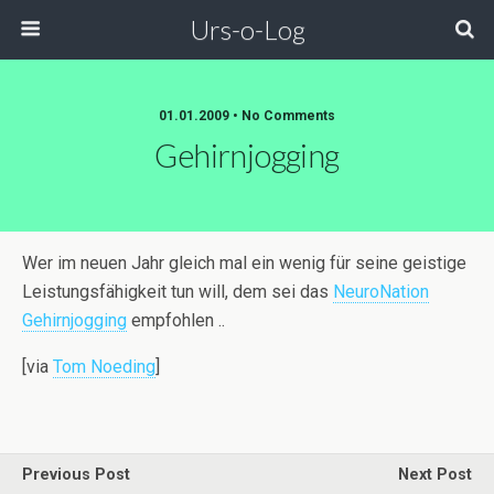
Urs-o-Log
01.01.2009 • No Comments
Gehirnjogging
Wer im neuen Jahr gleich mal ein wenig für seine geistige
Leistungsfähigkeit tun will, dem sei das
NeuroNation
Gehirnjogging
empfohlen ..
[via
Tom Noeding
]
Previous Post
Next Post