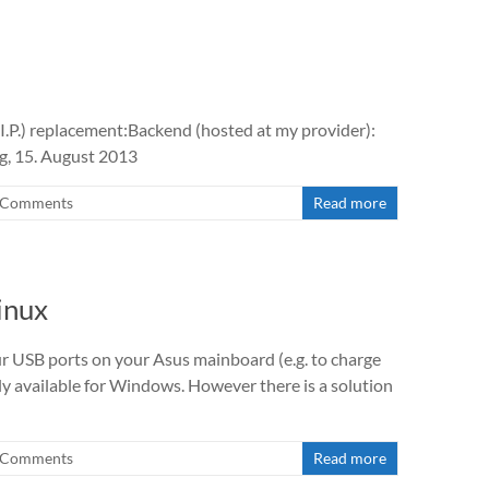
.I.P.) replacement:Backend (hosted at my provider):
g, 15. August 2013
 Comments
Read more
inux
r USB ports on your Asus mainboard (e.g. to charge
ly available for Windows. However there is a solution
 Comments
Read more