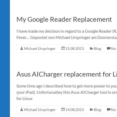
My Google Reader Replacement
I have made my decision in regard to a Google Reader (R
Fever… Gepostet von Michael Urspringer am Donnersta
Michael Urspringer
15.08.2013
Blog
No
Asus AICharger replacement for L
Some time ago I described how to get more power to you
your iPad). Unfortunatley this Asus AICharger tool is on
for Linux
Michael Urspringer
14.08.2013
Blog
No