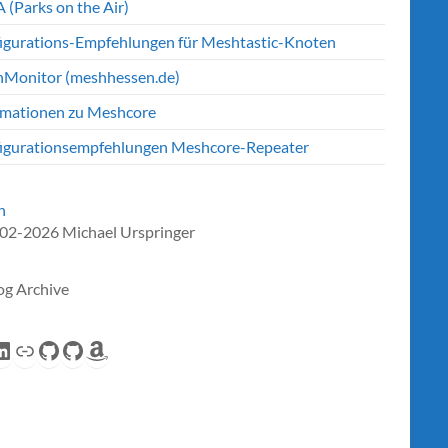
 (Parks on the Air)
igurations-Empfehlungen für Meshtastic-Knoten
Monitor (meshhessen.de)
rmationen zu Meshcore
igurationsempfehlungen Meshcore-Repeater
n
02-2026 Michael Urspringer
og Archive
eed
inkedIn
Link
GitHub
GitHub
Amazon