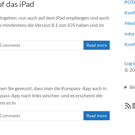
f das iPad
POTA
Konf
eingehen, nun auch auf dem iPad empfangen und auch
Mesh
 mindestens die Version 8.1 von iOS haben und im
Info
Konf
 Comments
Read more
Log i
© 20
Bl
ben Sie gewusst, dass man die Kompass-App auch in
ass-App nach links wischen und es erscheint die
nn es in
RSS F
L
 Comments
Read more