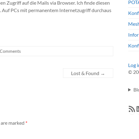
POTA
en Zugriff auf die Mails via Browser. Ich finde diesen
). Auf PCs mit permanentem Internetzugriff durchaus
Konf
Mesh
Info
Konf
 Comments
Log i
© 20
Lost & Found
→
Bl
RSS F
L
s are marked
*