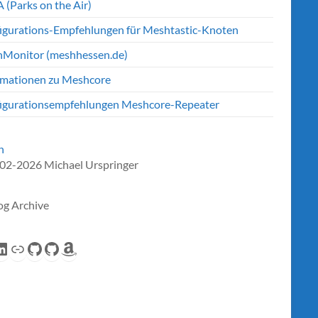
 (Parks on the Air)
igurations-Empfehlungen für Meshtastic-Knoten
Monitor (meshhessen.de)
rmationen zu Meshcore
igurationsempfehlungen Meshcore-Repeater
n
02-2026 Michael Urspringer
og Archive
eed
inkedIn
Link
GitHub
GitHub
Amazon