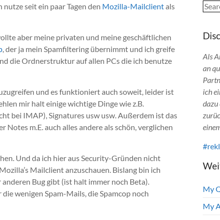
Sear
h nutze seit ein paar Tagen den
Mozilla-Mailclient
als
Dis
 wollte aber meine privaten und meine geschäftlichen
p
, der ja mein Spamfiltering übernimmt und ich greife
Als A
nd die Ordnerstruktur auf allen PCs die ich benutze
an qu
Partn
zugreifen und es funktioniert auch soweit, leider ist
ich e
hlen mir halt einige wichtige Dinge wie z.B.
dazu 
 nicht bei IMAP), Signatures usw usw. Außerdem ist das
zurüc
Notes m.E. auch alles andere als schön, verglichen
einem
#rek
en. Und da ich hier aus Security-Gründen nicht
Wei
ozilla’s Mailclient anzuschauen. Bislang bin ich
 anderen Bug gibt (ist halt immer noch Beta).
My 
r die wenigen Spam-Mails, die Spamcop noch
My A