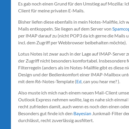
Es gab noch einen Grund für den Umstieg auf Mozilla: Ic
Client für meine privaten E-Mails.
Bisher liefen diese ebenfalls in mein Notes-Mailfile, ich
Mails entkoppeln. Sie liegen auf dem Server von
Spamco
per IMAP darauf zu (nicht POP3 da ich gerne die Mails u
incl. dem Zugriff per Webbrowser beibehalten möchte).
Lotus Notes ist zwar auch in der Lage auf IMAP-Server zu
der Zugriff nicht besonders komfortabel. Insbesondere fe
Filterregeln (anders als im Notes-Mailfile gibt es diese
Design und der Bedienkomfort einer IMAP-Mailbox unter 
mit dem R6-Notes-Template (
Ed
, can you hear me? ).
Also muste ich mich nach einem neuen Mail-Client umseh
Outlook Express nehmen wollte, lag es nahe sich einmal M
recht zufrieden damit, auch wenn es noch den einen oder
Besonders gut finde ich den
Bayesian
Junkmail-Filter de
durchlässt, recht zuverlässig ausfiltert.