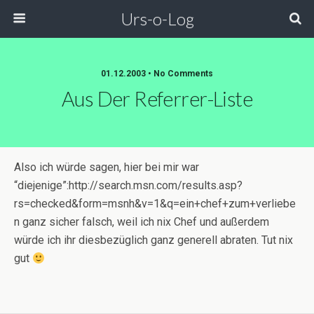
Urs-o-Log
01.12.2003 • No Comments
Aus Der Referrer-Liste
Also ich würde sagen, hier bei mir war
“diejenige”:http://search.msn.com/results.asp?
rs=checked&form=msnh&v=1&q=ein+chef+zum+verliebe
n ganz sicher falsch, weil ich nix Chef und außerdem
würde ich ihr diesbezüglich ganz generell abraten. Tut nix
gut