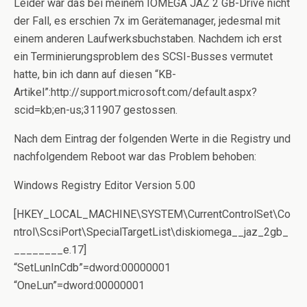
Leider war das bei meinem IOMEGA JAZ 2 GB-Drive nicht
der Fall, es erschien 7x im Gerätemanager, jedesmal mit
einem anderen Laufwerksbuchstaben. Nachdem ich erst
ein Terminierungsproblem des SCSI-Busses vermutet
hatte, bin ich dann auf diesen “KB-
Artikel”:http://support.microsoft.com/default.aspx?
scid=kb;en-us;311907 gestossen.
Nach dem Eintrag der folgenden Werte in die Registry und
nachfolgendem Reboot war das Problem behoben:
Windows Registry Editor Version 5.00
[HKEY_LOCAL_MACHINE\SYSTEM\CurrentControlSet\Co
ntrol\ScsiPort\SpecialTargetList\diskiomega__jaz_2gb_
________e.17]
“SetLunInCdb”=dword:00000001
“OneLun”=dword:00000001