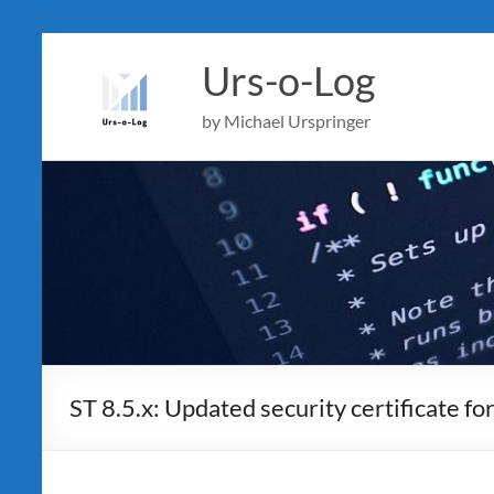
Skip
to
Urs-o-Log
content
by Michael Urspringer
ST 8.5.x: Updated security certificate fo