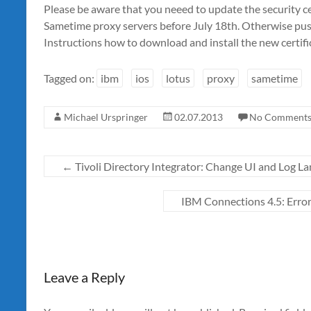
Please be aware that you neeed to update the security ce
Sametime proxy servers before July 18th. Otherwise push
Instructions how to download and install the new certifi
Tagged on:
ibm
ios
lotus
proxy
sametime
Michael Urspringer
02.07.2013
No Comment
←
Tivoli Directory Integrator: Change UI and Log L
IBM Connections 4.5: Erro
Leave a Reply