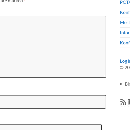
s are marked
*
POTA
Konf
Mesh
Info
Konf
Log i
© 20
Bl
RSS F
L