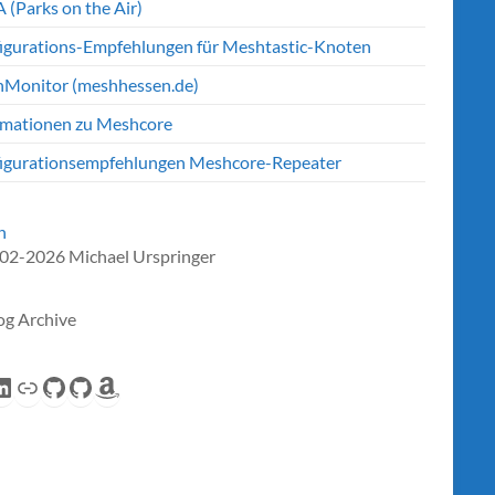
 (Parks on the Air)
igurations-Empfehlungen für Meshtastic-Knoten
Monitor (meshhessen.de)
rmationen zu Meshcore
igurationsempfehlungen Meshcore-Repeater
n
02-2026 Michael Urspringer
og Archive
eed
inkedIn
Link
GitHub
GitHub
Amazon