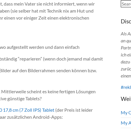
Sear
dass mein Vater sie nicht informiert, wenn wir
aben (sie selber hat mit Technik nix am Hut und
hr einen vor einiger Zeit einen elektronischen
Dis
Als A
an qu
dwo aufgestellt werden und dann einfach
Partn
ich e
elbständig “reparieren” (wenn doch jemand mal damit
dazu 
zurüc
Bilder auf den Bilderrahmen senden können bzw.
einem
#rek
 Mittlerweile scheint es keine fertigen Lösungen
Wei
ive günstige Tablets?
17,8 cm (7 Zoll IPS) Tablet
(der Preis ist leider
My 
paar zusätzlichen Android-Apps:
My A