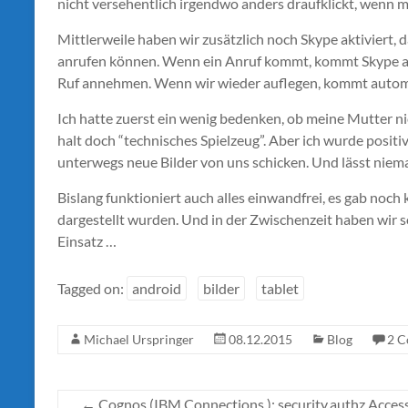
nicht versehentlich irgendwo anders draufklickt, wenn m
Mittlerweile haben wir zusätzlich noch Skype aktiviert, 
anrufen können. Wenn ein Anruf kommt, kommt Skype a
Ruf annehmen. Wenn wir wieder auflegen, kommt automa
Ich hatte zuerst ein wenig bedenken, ob meine Mutter n
halt doch “technisches Spielzeug”. Aber ich wurde positiv
unterwegs neue Bilder von uns schicken. Und lässt niema
Bislang funktioniert auch alles einwandfrei, es gab noch 
dargestellt wurden. Und in der Zwischenzeit haben wir s
Einsatz …
Tagged on:
android
bilder
tablet
Michael Urspringer
08.12.2015
Blog
2 
←
Cognos (IBM Connections ): security.authz.Acces