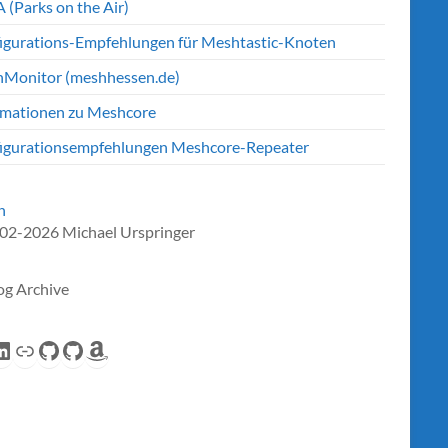
 (Parks on the Air)
igurations-Empfehlungen für Meshtastic-Knoten
Monitor (meshhessen.de)
rmationen zu Meshcore
igurationsempfehlungen Meshcore-Repeater
n
02-2026 Michael Urspringer
og Archive
eed
inkedIn
Link
GitHub
GitHub
Amazon