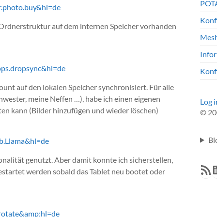
POTA
ur.photo.buy&hl=de
Konf
r Ordnerstruktur auf dem internen Speicher vorhanden
Mesh
Info
apps.dropsync&hl=de
Konf
t auf den lokalen Speicher synchronisiert. Für alle
chwester, meine Neffen …), habe ich einen eigenen
Log i
en kann (Bilder hinzufügen und wieder löschen)
© 20
Bl
ab.Llama&hl=de
alität genutzt. Aber damit konnte ich sicherstellen,
RSS F
L
tartet werden sobald das Tablet neu bootet oder
t.rotate&amp;hl=de