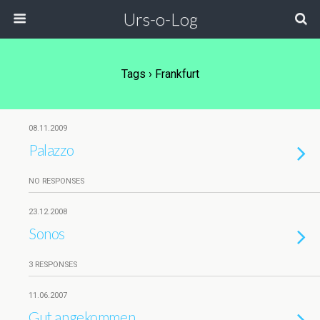
Urs-o-Log
Tags › Frankfurt
08.11.2009
Palazzo
NO RESPONSES
23.12.2008
Sonos
3 RESPONSES
11.06.2007
Gut angekommen …